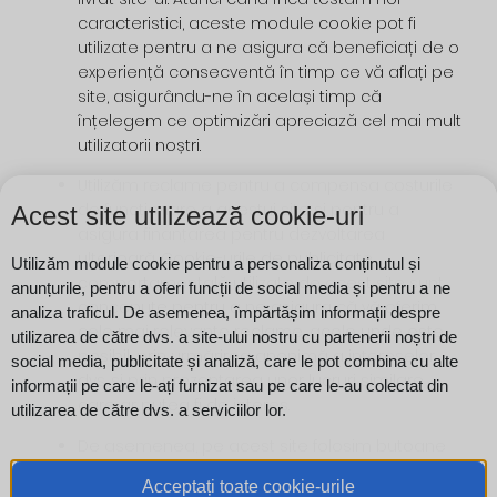
caracteristici, aceste module cookie pot fi
utilizate pentru a ne asigura că beneficiați de o
experiență consecventă în timp ce vă aflați pe
site, asigurându-ne în același timp că
înțelegem ce optimizări apreciază cel mai mult
utilizatorii noștri.
Utilizăm reclame pentru a compensa costurile
de funcționare a acestui site și pentru a
Acest site utilizează cookie-uri
asigura finanțarea pentru dezvoltarea
ulterioară. Cookie-urile de publicitate
Utilizăm module cookie pentru a personaliza conținutul și
comportamentală utilizate de acest site sunt
anunțurile, pentru a oferi funcții de social media și pentru a ne
concepute pentru a ne asigura că vă oferim
analiza traficul. De asemenea, împărtășim informații despre
cele mai relevante reclame, acolo unde este
utilizarea de către dvs. a site-ului nostru cu partenerii noștri de
posibil, prin urmărirea anonimă a intereselor
social media, publicitate și analiză, care le pot combina cu alte
dvs. și prin prezentarea unor lucruri similare
informații pe care le-ați furnizat sau pe care le-au colectat din
care ar putea fi de interes.
utilizarea de către dvs. a serviciilor lor.
De asemenea, pe acest site folosim butoane
și/sau plugin-uri de socializare care vă permit
Acceptați toate cookie-urile
să vă conectați cu rețeaua dvs. socială în