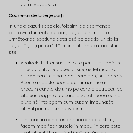
dumneavoastră.
Cookie-uri de la terțe părți
În unele cazuri speciale, folosim, de asemenea,
cookie-uri furnizate de părți terțe de încredere.
Următoarea secțiune detaliază ce cookie-uri de la
terțe părți ați putea întâlni prin intermediul acestui
site.
Analizele terților sunt folosite pentru a urmări și
măsura utilizarea acestui site, astfel încât să
putem continua să producem conținut atractiv.
Aceste module cookie pot urmări lucruri
precum durata de timp pe care o petreceți pe
site sau paginile pe care le vizitați, ceea ce ne
ajută să înțelegem cum putem îmbunătăți
site-ul pentru dumneavoastră.
Din când în când testăm noi caracteristici și
facem modificări subtile în modul în care este
livrat site-ul. Atunci când încă testăm noi