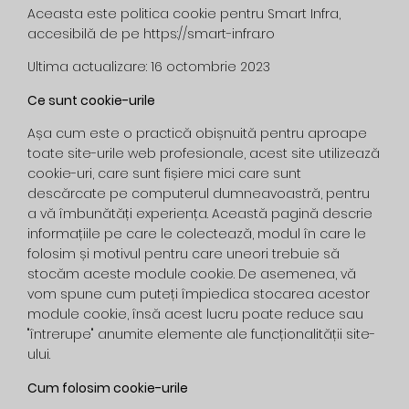
Aceasta este politica cookie pentru Smart Infra,
accesibilă de pe https://smart-infra.ro
Ultima actualizare: 16 octombrie 2023
Ce sunt cookie-urile
Așa cum este o practică obișnuită pentru aproape
toate site-urile web profesionale, acest site utilizează
cookie-uri, care sunt fișiere mici care sunt
descărcate pe computerul dumneavoastră, pentru
a vă îmbunătăți experiența. Această pagină descrie
informațiile pe care le colectează, modul în care le
folosim și motivul pentru care uneori trebuie să
stocăm aceste module cookie. De asemenea, vă
vom spune cum puteți împiedica stocarea acestor
module cookie, însă acest lucru poate reduce sau
"întrerupe" anumite elemente ale funcționalității site-
ului.
Cum folosim cookie-urile