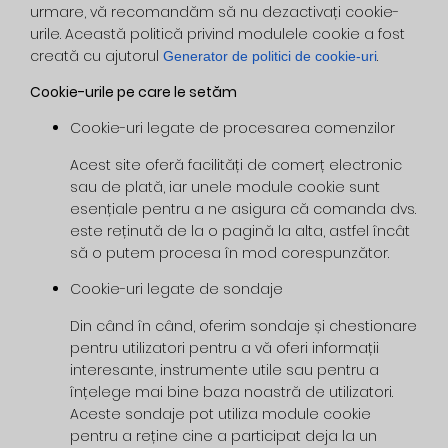
urmare, vă recomandăm să nu dezactivați cookie-
urile. Această politică privind modulele cookie a fost
creată cu ajutorul
.
Generator de politici de cookie-uri
Cookie-urile pe care le setăm
Cookie-uri legate de procesarea comenzilor
Acest site oferă facilități de comerț electronic
sau de plată, iar unele module cookie sunt
esențiale pentru a ne asigura că comanda dvs.
este reținută de la o pagină la alta, astfel încât
să o putem procesa în mod corespunzător.
Cookie-uri legate de sondaje
Din când în când, oferim sondaje și chestionare
pentru utilizatori pentru a vă oferi informații
interesante, instrumente utile sau pentru a
înțelege mai bine baza noastră de utilizatori.
Aceste sondaje pot utiliza module cookie
pentru a reține cine a participat deja la un