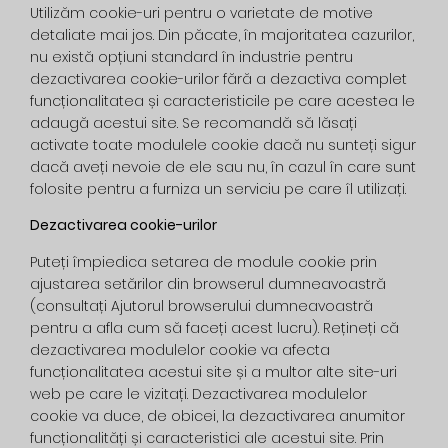
Utilizăm cookie-uri pentru o varietate de motive
detaliate mai jos. Din păcate, în majoritatea cazurilor,
nu există opțiuni standard în industrie pentru
dezactivarea cookie-urilor fără a dezactiva complet
funcționalitatea și caracteristicile pe care acestea le
adaugă acestui site. Se recomandă să lăsați
activate toate modulele cookie dacă nu sunteți sigur
dacă aveți nevoie de ele sau nu, în cazul în care sunt
folosite pentru a furniza un serviciu pe care îl utilizați.
Dezactivarea cookie-urilor
Puteți împiedica setarea de module cookie prin
ajustarea setărilor din browserul dumneavoastră
(consultați Ajutorul browserului dumneavoastră
pentru a afla cum să faceți acest lucru). Rețineți că
dezactivarea modulelor cookie va afecta
funcționalitatea acestui site și a multor alte site-uri
web pe care le vizitați. Dezactivarea modulelor
cookie va duce, de obicei, la dezactivarea anumitor
funcționalități și caracteristici ale acestui site. Prin