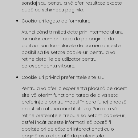
sondaj sau pentru a vă oferi rezultate exacte
după ce schimbați paginile.
Cookie-uri legate de formulare
Atunci când trimiteți date prin intermediul unui
formular, cum ar fi cele de pe paginile de
contact sau formularele de comentarii, este
posibil să fie setate cookie-uri pentru a vă
reține detaliile de utilizator pentru
corespondența viitoare.
Cookie-uri privind preferințele site-ului
Pentru a vă oferi o experiență plăcută pe acest
site, vă oferim funcționalitatea de a vă seta
preferințele pentru modul în care funcționează
acest site atunci când îl utilizați. Pentru a vă
reține preferințele, trebuie să setăm cookie-uri,
astfel încât aceste informații să poată fi
apelate ori de câte ori interacționați cu o
pagină este afectată de preferințele